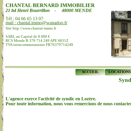
CHANTAL BERNARD IMMOBILIER
21 bd Henri Bourrillon - 48000 MENDE
Tél : 04 66 65 13 07
mail : chantal.immo@wanadoo.fr
Site http://www.chantal-immo.fr
SARL au Capital de 8 000 €
RCS Mende B 379 714 249 APE 6831Z
TVA intracommunautaire FR76379714249
ACCUEIL
LOCATIONS
Syndi
L'agence exerce l'activité de syndic en Lozère.
Pour toute information, nous vous remercions de nous contacter