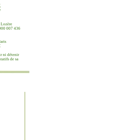
E
N
e Lozère
 000 007 436
aris
€
r ni détenir
tatifs de sa