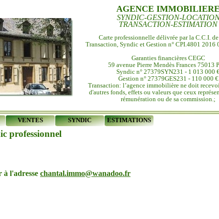
AGENCE IMMOBILIER
SYNDIC-GESTION-LOCATIO
TRANSACTION-ESTIMATION
Carte professionnelle délivrée par la C.C.I. d
Transaction, Syndic et Gestion n° CPI.4801 2016
Garanties financières CEGC
59 avenue Pierre Mendès Frances 75013 P
Syndic n° 27379SYN231 - 1 013 000 
Gestion n° 27379GES231 - 110 000 €
Transaction: l’agence immobilière ne doit recevoi
d'autres fonds, effets ou valeurs que ceux représen
rémunération ou de sa commission.;
VENTES
SYNDIC
ESTIMATIONS
c professionnel
 à l'adresse
chantal.immo@wanadoo.fr